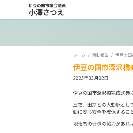
伊豆の国市議会議員
小澤さつえ
/
/
ホーム
活動報告
伊豆の国
伊豆の国市深沢橋
2025年03月02日
伊豆の国市深沢橋完成式典
三福、田京との大動脈とし
勤に安心安全を確保するこ
地権者の皆様の協力があれ